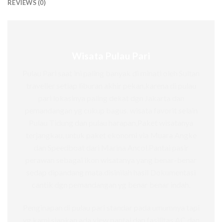
REVIEWS (0)
Wisata Pulau Pari
Pulau Pari saat ini paling banyak di minati oleh Sultan
traveller setiap liburan akhir pekan,karena di pulau
pari lokasinya paling dekat dgn Jakarta dan
pemandangan yg cukup bagus. wisata favorit selain
Pulau Tidung dan pulau harapan,Paket wisatanya
terjangkau, untuk paket ekonomi via Muara Angke
dan Speedboat dari Marina Ancol.Pantai pasir
perawan sebagai ikon wisatanya yang benar-benar
sedap dipandang mata.disinilah hasil Dokumentasi
cantik dgn pemandangan yg benar benar indah.
Penginapan di pulau pari standar pada umumnya tapi
yg kami siapkan ada view pantai dan fasilitas AC,dan