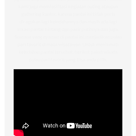
kami juga memfasilitasi kegiatan outing ataupun
gathering kantor. karena pantai ini tidak perlu
diragukan lagi keindahannya dan masih ada lagi
lokasi pantai bintang dgn pasir putihnya dan juga.
Suasana yang nyaman di pantai ini, menjadikan pulau
pari favorit di mata wisatawan. Untuk menikmati
keindahan pantai tersebut, berikut paket wisata
pulau pari favorit yang bisa anda pilih.