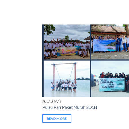
PULAU PARI
Pulau Pari Paket Murah 2D1N
READ MORE