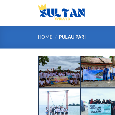
Skip
to
content
HOME
/
PULAU PARI