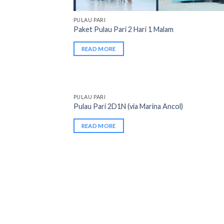
PULAU PARI
Paket Pulau Pari 2 Hari 1 Malam
READ MORE
PULAU PARI
Pulau Pari 2D1N (via Marina Ancol)
READ MORE