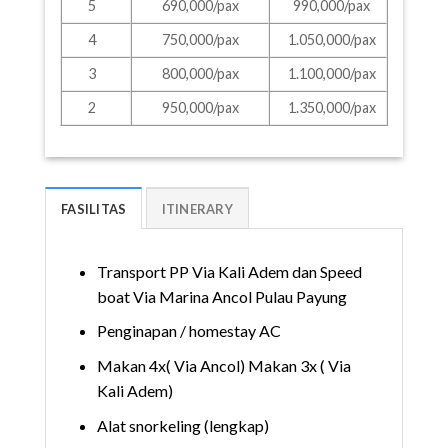
5
690,000/pax
990,000/pax
4
750,000/pax
1.050,000/pax
3
800,000/pax
1.100,000/pax
2
950,000/pax
1.350,000/pax
FASILITAS
ITINERARY
Transport PP Via Kali Adem dan Speed
boat Via Marina Ancol Pulau Payung
Penginapan / homestay AC
Makan 4x( Via Ancol) Makan 3x ( Via
Kali Adem)
Alat snorkeling (lengkap)