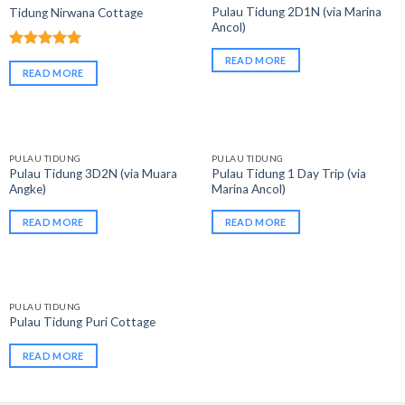
Pulau Tidung 2D1N (via Marina
Tidung Nirwana Cottage
Ancol)
Rated
5.00
READ MORE
out of 5
READ MORE
PULAU TIDUNG
PULAU TIDUNG
Pulau Tidung 3D2N (via Muara
Pulau Tidung 1 Day Trip (via
Angke)
Marina Ancol)
READ MORE
READ MORE
PULAU TIDUNG
Pulau Tidung Puri Cottage
READ MORE