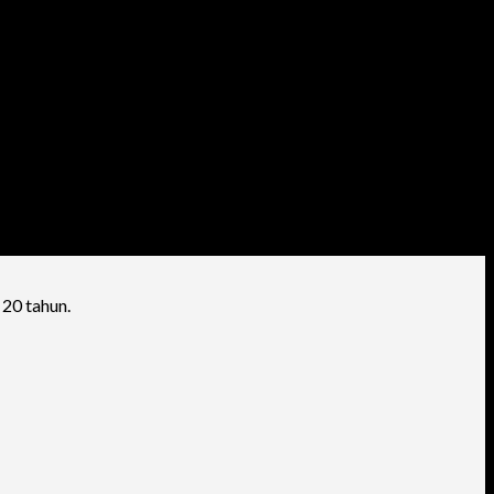
 20 tahun.